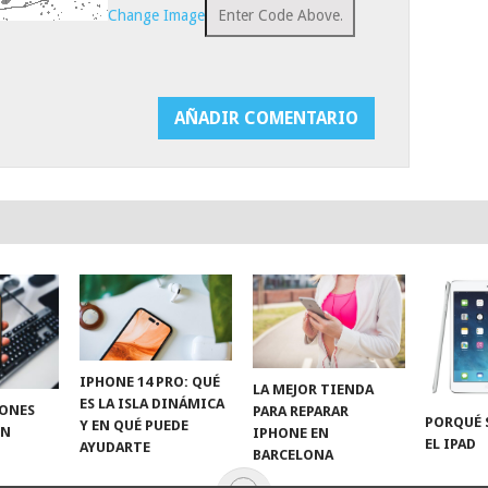
Change Image
IPHONE 14 PRO: QUÉ
LA MEJOR TIENDA
ES LA ISLA DINÁMICA
TONES
PARA REPARAR
PORQUÉ 
Y EN QUÉ PUEDE
EN
IPHONE EN
EL IPAD
AYUDARTE
BARCELONA