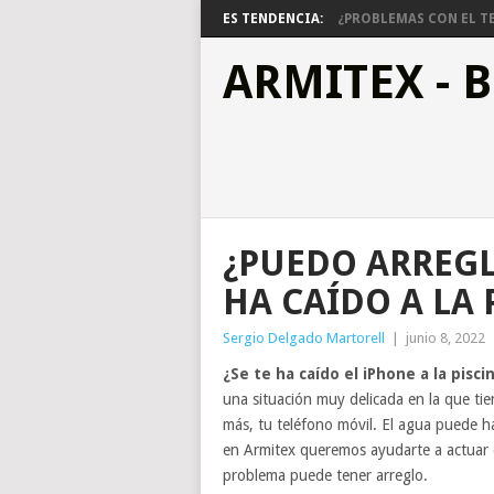
ES TENDENCIA:
¿PROBLEMAS CON EL TE
ARMITEX - 
¿PUEDO ARREGL
HA CAÍDO A LA 
Sergio Delgado Martorell
|
junio 8, 2022
¿Se te ha caído el iPhone a la pisc
una situación muy delicada en la que tie
más, tu teléfono móvil. El agua puede ha
en Armitex queremos ayudarte a actuar d
problema puede tener arreglo.