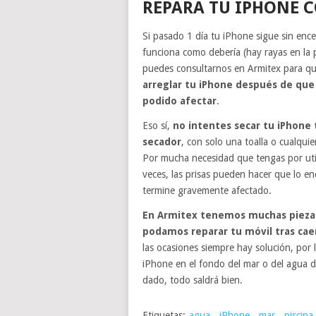
REPARA TU IPHONE 
Si pasado 1 día tu iPhone sigue sin en
funciona como debería (hay rayas en la p
puedes consultarnos en Armitex para q
arreglar tu iPhone después de que 
podido afectar
.
Eso sí,
no intentes secar tu iPhone t
secador
, con solo una toalla o cualquie
Por mucha necesidad que tengas por utili
veces, las prisas pueden hacer que lo en
termine gravemente afectado.
En Armitex tenemos muchas piezas
podamos reparar tu móvil tras cae
las ocasiones siempre hay solución, por
iPhone en el fondo del mar o del agua de
dado, todo saldrá bien.
Etiquetas:
agua
,
iPhone
,
mar
,
piscina