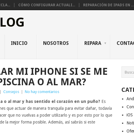
CLA...
CÓMO CONFIGURAR ACTUALI...
REPARACIÓN DE IPADS EN ...
BLOG
INICIO
NOSOTROS
REPARA
CONTA
AR MI IPHONE SI SE ME
PISCINA O AL MAR?
CAT
|
Consejos
|
No hay comentarios
And
ina o al mar y has sentido el corazón en un puño?
Es
Con
nes que actuar de manera tranquila para evitar dañar, todavía
iOS
cer que no vuelvas a poder utilizarlo y es por esto por lo que
e la mejor forma posible. Además, así sabrás si este
Noti
Ofe