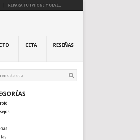
REPARA TU IPHONE Y OLVÍ...
CTO
CITA
RESEÑAS
EGORÍAS
roid
sejos
cias
rtas