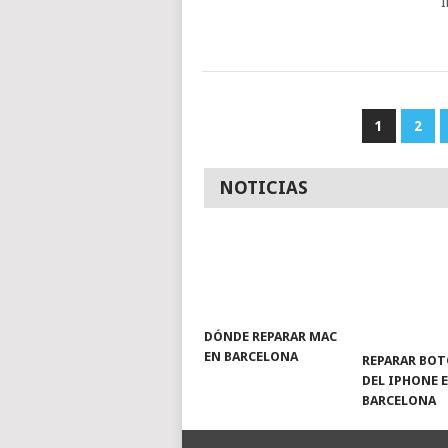
I
NAVEGACIÓN
1
2
DE
ENTRADAS
NOTICIAS
DÓNDE REPARAR MAC
EN BARCELONA
REPARAR BO
DEL IPHONE 
BARCELONA