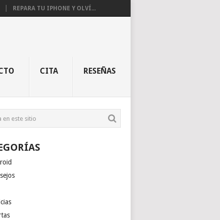
REPARA TU IPHONE Y OLVÍ...
CTO
CITA
RESEÑAS
EGORÍAS
roid
sejos
cias
rtas