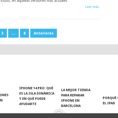
ncluso, en aquellas versiones más actuales
Leer más
3
…
8
Anteriores
IPHONE 14 PRO: QUÉ
LA MEJOR TIENDA
ES LA ISLA DINÁMICA
TONES
PARA REPARAR
PORQUÉ 
Y EN QUÉ PUEDE
EN
IPHONE EN
EL IPAD
AYUDARTE
BARCELONA