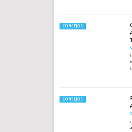
CONSEJOS
S
P
o
t
CONSEJOS
S
¿
a