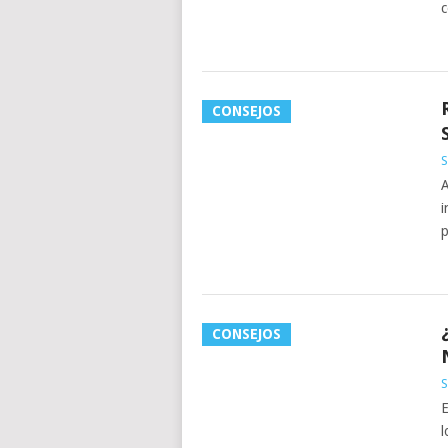
c
CONSEJOS
S
A
i
p
CONSEJOS
S
E
l