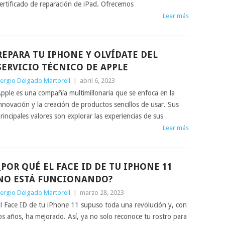
ertificado de reparación de iPad. Ofrecemos
Leer más
REPARA TU IPHONE Y OLVÍDATE DEL
SERVICIO TÉCNICO DE APPLE
ergio Delgado Martorell
|
abril 6, 2023
pple es una compañía multimillonaria que se enfoca en la
nnovación y la creación de productos sencillos de usar. Sus
rincipales valores son explorar las experiencias de sus
Leer más
¿POR QUÉ EL FACE ID DE TU IPHONE 11
NO ESTÁ FUNCIONANDO?
ergio Delgado Martorell
|
marzo 28, 2023
l Face ID de tu iPhone 11 supuso toda una revolución y, con
os años, ha mejorado. Así, ya no solo reconoce tu rostro para