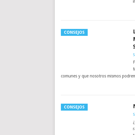
i
CONSEJOS
S
F
M
comunes y que nosotros mismos podrem
CONSEJOS
S
¿
r