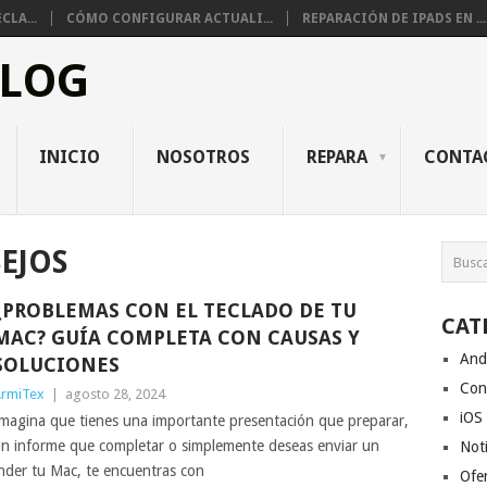
CLA...
CÓMO CONFIGURAR ACTUALI...
REPARACIÓN DE IPADS EN ...
BLOG
INICIO
NOSOTROS
REPARA
CONTA
EJOS
¿PROBLEMAS CON EL TECLADO DE TU
CAT
MAC? GUÍA COMPLETA CON CAUSAS Y
And
SOLUCIONES
Con
rmiTex
|
agosto 28, 2024
iOS
magina que tienes una importante presentación que preparar,
n informe que completar o simplemente deseas enviar un
Noti
ender tu Mac, te encuentras con
Ofe