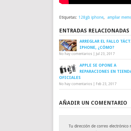
Etiquetas:
128gb iphone
,
ampliar memo
ENTRADAS RELACIONADAS
ARREGLAR EL FALLO TÁCT
IPHONE, ¿CÓMO?
No hay comentarios
|
Jul 23, 2017
APPLE SE OPONE A
REPARACIONES EN TIEND
OFICIALES
No hay comentarios
|
Feb 23, 2017
AÑADIR UN COMENTARIO
Tu dirección de correo electrónico 