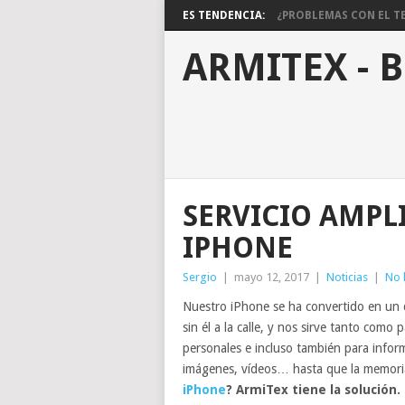
ES TENDENCIA:
¿PROBLEMAS CON EL TE
ARMITEX - 
SERVICIO AMPL
IPHONE
Sergio
|
mayo 12, 2017
|
Noticias
|
No 
Nuestro iPhone se ha convertido en un di
sin él a la calle, y nos sirve tanto como
personales e incluso también para infor
imágenes, vídeos… hasta que la memor
iPhone
? ArmiTex tiene la solución.