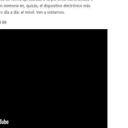
n memoria en, quizás, el dispositivo electrónico más
ía a día: el móvil. Ven a visitarnos.
4 88