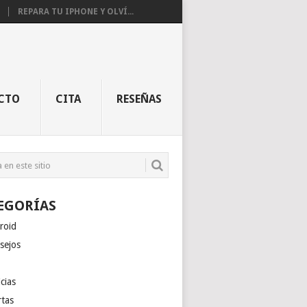
REPARA TU IPHONE Y OLVÍ...
CTO
CITA
RESEÑAS
EGORÍAS
roid
sejos
cias
rtas