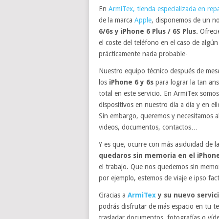
En
ArmiTex, tienda especializada en rep
de la marca
Apple
, disponemos de un no
6/6s y iPhone 6 Plus / 6S Plus.
Ofreci
el coste del teléfono en el caso de algún 
prácticamente nada probable-
Nuestro equipo técnico después de mese
los
iPhone 6 y 6s
para lograr la tan an
total en este servicio. En ArmiTex somos
dispositivos en nuestro día a día y en e
Sin embargo, queremos y necesitamos al
videos, documentos, contactos…
Y es que, ocurre con más asiduidad de 
quedaros sin memoria en el iPhone
el trabajo. Que nos quedemos sin memori
por ejemplo, estemos de viaje e ipso fa
Gracias a
ArmiTex
y su nuevo servic
podrás disfrutar de más espacio en tu t
trasladar documentos, fotografías o víd