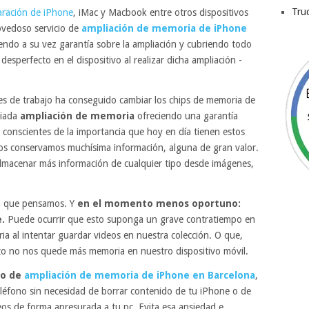
Tru
aración de iPhone
, iMac y Macbook entre otros dispositivos
vedoso servicio de
ampliación de memoria de iPhone
endo a su vez garantía sobre la ampliación y cubriendo todo
desperfecto en el dispositivo al realizar dicha ampliación -
s de trabajo ha conseguido cambiar los chips de memoria de
siada
ampliación de memoria
ofreciendo una garantía
 conscientes de la importancia que hoy en día tienen estos
llos conservamos muchísima información, alguna de gran valor.
macenar más información de cualquier tipo desde imágenes,
la que pensamos. Y
en el momento menos oportuno:
.
Puede ocurrir que esto suponga un grave contratiempo en
a al intentar guardar videos en nuestra colección. O que,
cto no nos quede más memoria en nuestro dispositivo móvil.
io de
ampliación de memoria de iPhone en Barcelona
,
eléfono sin necesidad de borrar contenido de tu iPhone o de
eos de forma apresurada a tu pc. Evita esa ansiedad e