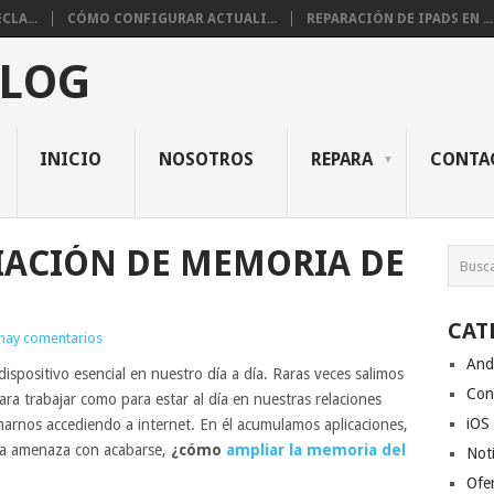
CLA...
CÓMO CONFIGURAR ACTUALI...
REPARACIÓN DE IPADS EN ...
BLOG
INICIO
NOSOTROS
REPARA
CONTA
IACIÓN DE MEMORIA DE
CAT
hay comentarios
And
spositivo esencial en nuestro día a día. Raras veces salimos
Con
 para trabajar como para estar al día en nuestras relaciones
iOS
marnos accediendo a internet. En él acumulamos aplicaciones,
ia amenaza con acabarse,
¿cómo
ampliar la memoria del
Noti
Ofe