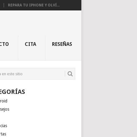
REPARA TU IPHONE Y OLVÍ...
CTO
CITA
RESEÑAS
EGORÍAS
roid
sejos
cias
rtas