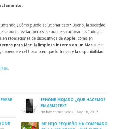
rectamente.
eguntando
¿
Cómo puedo solucionar esto
?
Bueno, la suciedad
e se pueda evitar, pero si se puede solucionar llevándola a
os en reparaciones de dispositivos de
Apple
, como en
nternas
para Mac
, la l
impieza interna en un Mac
suele
 depende en el horario en que lo traiga, y la disponibilidad
iTex.
EPARAR
IPHONE MOJADO ¿QUE HACEMOS
EN ARMITEX?
No hay comentarios
|
Mar 10, 2017
CBOOK
MI HIJO PEQUEÑO HA COMPRADO