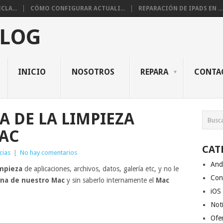
CLA...
CÓMO CONFIGURAR ACTUALI...
REPARACIÓN DE IPADS EN ...
BLOG
INICIO
NOSOTROS
REPARA
CONTA
A DE LA LIMPIEZA
MAC
CAT
cias
|
No hay comentarios
And
impieza
de aplicaciones, archivos, datos, galería etc, y no le
Con
rna de nuestro Mac
y sin saberlo internamente el
Mac
iOS
Noti
Ofe