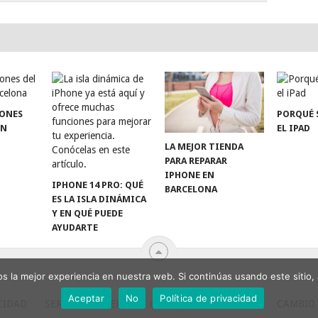
TONES
PORQUÉ 
EN
EL IPAD
LA MEJOR TIENDA
PARA REPARAR
IPHONE EN
IPHONE 14 PRO: QUÉ
BARCELONA
ES LA ISLA DINÁMICA
Y EN QUÉ PUEDE
AYUDARTE
 la mejor experiencia en nuestra web. Si continúas usando este sitio,
Aceptar
No
Política de privacidad
CIDAD
SERVICIO BATERIA
CAMBIO TECLADO MAC
CAMBIO