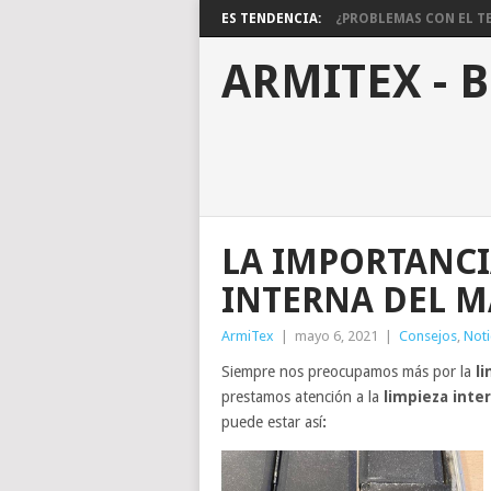
ES TENDENCIA:
¿PROBLEMAS CON EL TE
ARMITEX - 
LA IMPORTANCI
INTERNA DEL 
ArmiTex
|
mayo 6, 2021
|
Consejos
,
Noti
Siempre nos preocupamos más por la
l
prestamos atención a la
limpieza inte
puede estar así
: