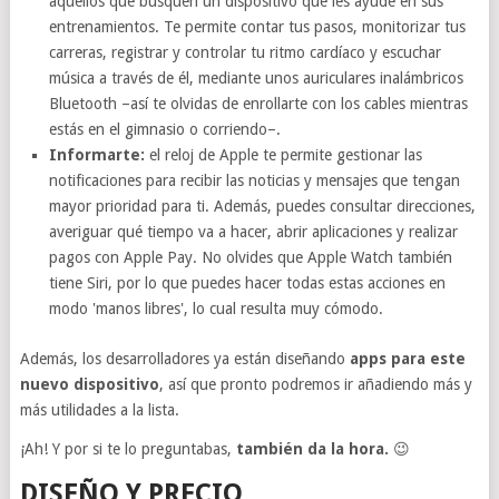
aquellos que busquen un dispositivo que les ayude en sus
entrenamientos. Te permite contar tus pasos, monitorizar tus
carreras, registrar y controlar tu ritmo cardíaco y escuchar
música a través de él, mediante unos auriculares inalámbricos
Bluetooth –así te olvidas de enrollarte con los cables mientras
estás en el gimnasio o corriendo–.
Informarte:
el reloj de Apple te permite gestionar las
notificaciones para recibir las noticias y mensajes que tengan
mayor prioridad para ti. Además, puedes consultar direcciones,
averiguar qué tiempo va a hacer, abrir aplicaciones y realizar
pagos con Apple Pay. No olvides que Apple Watch también
tiene Siri, por lo que puedes hacer todas estas acciones en
modo 'manos libres', lo cual resulta muy cómodo.
Además, los desarrolladores ya están diseñando
apps para este
nuevo dispositivo
, así que pronto podremos ir añadiendo más y
más utilidades a la lista.
¡Ah! Y por si te lo preguntabas,
también da la hora.
😉
DISEÑO Y PRECIO