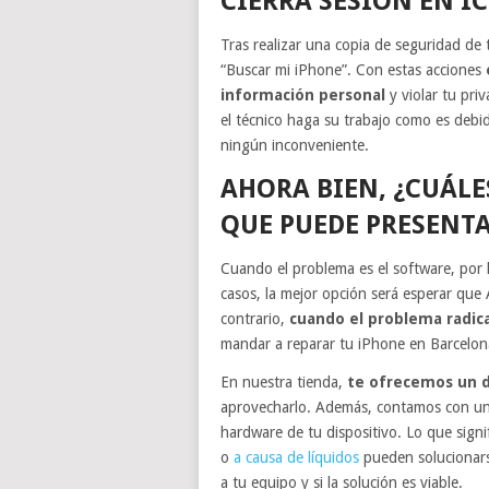
CIERRA SESIÓN EN I
Tras realizar una copia de seguridad de t
“Buscar mi iPhone”. Con estas acciones
información personal
y violar tu pri
el técnico haga su trabajo como es debid
ningún inconveniente.
AHORA BIEN, ¿CUÁLE
QUE PUEDE PRESENT
Cuando el problema es el software, por l
casos, la mejor opción será esperar que 
contrario,
cuando el problema radica
mandar a reparar tu iPhone en Barcelo
En nuestra tienda,
te ofrecemos un 
aprovecharlo. Además, contamos con un 
hardware de tu dispositivo. Lo que signif
o
a causa de líquidos
pueden solucionars
a tu equipo y si la solución es viable.