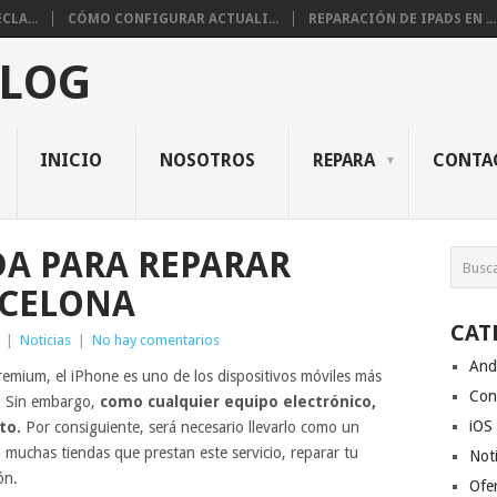
CLA...
CÓMO CONFIGURAR ACTUALI...
REPARACIÓN DE IPADS EN ...
BLOG
INICIO
NOSOTROS
REPARA
CONTA
DA PARA REPARAR
RCELONA
CAT
|
Noticias
|
No hay comentarios
And
remium, el iPhone es uno de los dispositivos móviles más
Con
. Sin embargo,
como cualquier equipo electrónico,
iOS
to.
Por consiguiente, será necesario llevarlo como un
n muchas tiendas que prestan este servicio, reparar tu
Noti
ón.
Ofe