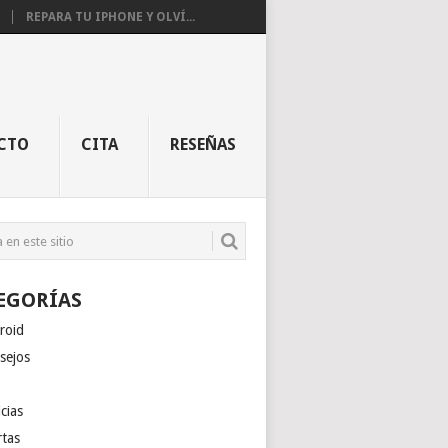
REPARA TU IPHONE Y OLVÍ...
CTO
CITA
RESEÑAS
EGORÍAS
roid
sejos
cias
rtas