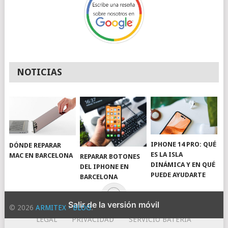
NOTICIAS
IPHONE 14 PRO: QUÉ
DÓNDE REPARAR
ES LA ISLA
MAC EN BARCELONA
REPARAR BOTONES
DINÁMICA Y EN QUÉ
DEL IPHONE EN
PUEDE AYUDARTE
BARCELONA
Salir de la versión móvil
© 2026
ARMITEX - BLOG
.
LEGAL
PRIVACIDAD
SERVICIO BATERIA