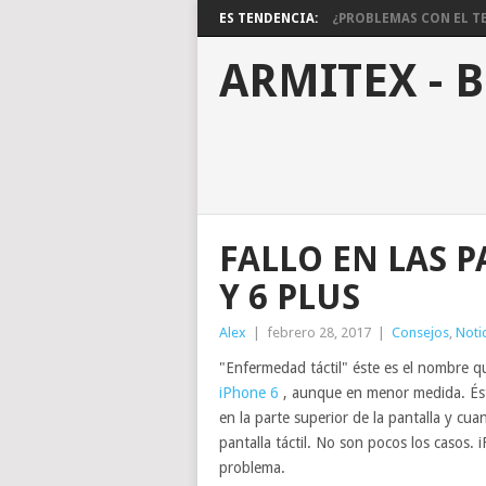
ES TENDENCIA:
¿PROBLEMAS CON EL TE
ARMITEX - 
FALLO EN LAS P
Y 6 PLUS
Alex
|
febrero 28, 2017
|
Consejos
,
Noti
"Enfermedad táctil" éste es el nombre qu
iPhone 6
, aunque en menor medida. Ést
en la parte superior de la pantalla y c
pantalla táctil. No son pocos los casos. 
problema.