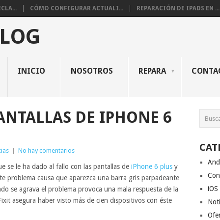
CLA...
CÓMO CONFIGURAR ACTUALI...
REPARACIÓN DE IPADS EN ...
BLOG
INICIO
NOSOTROS
REPARA
CONTA
ANTALLAS DE IPHONE 6
CAT
cias
|
No hay comentarios
And
e se le ha dado al fallo con las pantallas de
iPhone 6 plus
y
Con
e problema causa que aparezca una barra gris parpadeante
iOS
uando se agrava el problema provoca una mala respuesta de la
iFixit asegura haber visto más de cien dispositivos con éste
Noti
Ofe