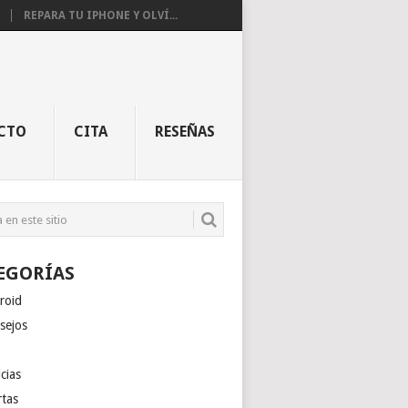
REPARA TU IPHONE Y OLVÍ...
CTO
CITA
RESEÑAS
EGORÍAS
roid
sejos
cias
rtas