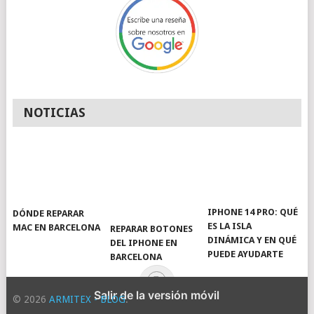
NOTICIAS
IPHONE 14 PRO: QUÉ
DÓNDE REPARAR
ES LA ISLA
MAC EN BARCELONA
REPARAR BOTONES
DINÁMICA Y EN QUÉ
DEL IPHONE EN
PUEDE AYUDARTE
BARCELONA
Salir de la versión móvil
© 2026
ARMITEX - BLOG
.