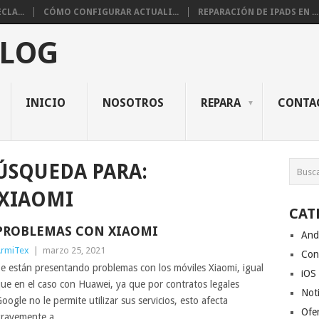
CLA...
CÓMO CONFIGURAR ACTUALI...
REPARACIÓN DE IPADS EN ...
BLOG
INICIO
NOSOTROS
REPARA
CONTA
ÚSQUEDA PARA:
XIAOMI
CAT
PROBLEMAS CON XIAOMI
And
rmiTex
|
marzo 25, 2021
Con
e están presentando problemas con los móviles Xiaomi, igual
iOS
ue en el caso con Huawei, ya que por contratos legales
Noti
oogle no le permite utilizar sus servicios, esto afecta
Ofe
ravemente a