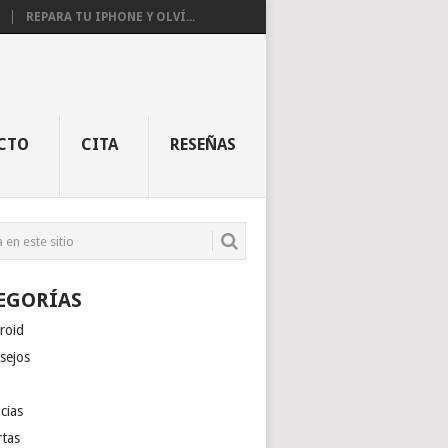
REPARA TU IPHONE Y OLVÍ...
CTO
CITA
RESEÑAS
EGORÍAS
roid
sejos
cias
rtas