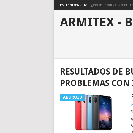
ES TENDENCIA:
¿PROBLEMAS CON EL TE
ARMITEX - 
RESULTADOS DE B
PROBLEMAS CON 
ANDROID
A
S
q
G
g