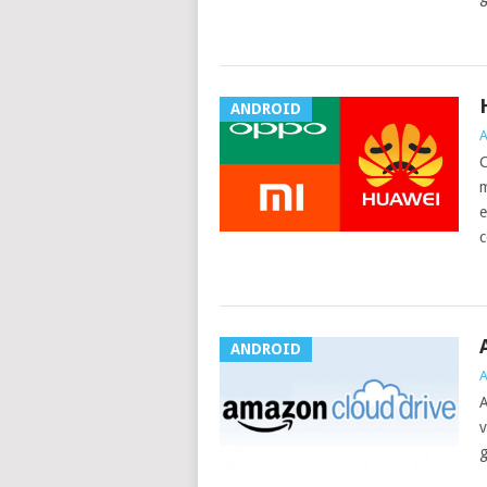
ANDROID
A
C
m
e
c
ANDROID
A
A
v
g