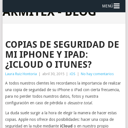
MENÚ
ARMITEX - BLOG
COPIAS DE SEGURIDAD DE
MI IPHONE Y IPAD:
¿ICLOUD O ITUNES?
Laura Ruiz Hontoria
|
abril 30, 2015
|
iOS
|
No hay comentarios
A todos nuestros clientes les recordamos la importancia de realizar
una copia de seguridad de su iPhone o iPad con cierta frecuencia,
para no perder todos nuestros datos, fotos y nuestra
configuración en caso de pérdida o
desastre total
.
La duda suele surgir a la hora de elegir la manera de hacer estas
copias. Apple nos ofrece dos posibilidades: hacer una copia de
seguridad en la nube mediante
iCloud
o en nuestro propio