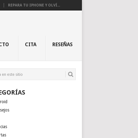
REPARA TU IPHONE Y OLVÍ...
CTO
CITA
RESEÑAS
EGORÍAS
roid
sejos
cias
rtas