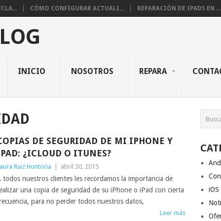
CLA...
CÓMO CONFIGURAR ACTUALI...
REPARACIÓN DE IPADS EN ...
BLOG
INICIO
NOSOTROS
REPARA
CONTA
IDAD
COPIAS DE SEGURIDAD DE MI IPHONE Y
CAT
IPAD: ¿ICLOUD O ITUNES?
And
aura Ruiz Hontoria
|
abril 30, 2015
Con
 todos nuestros clientes les recordamos la importancia de
iOS
ealizar una copia de seguridad de su iPhone o iPad con cierta
recuencia, para no perder todos nuestros datos,
Noti
Leer más
Ofe