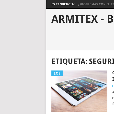
ES TENDENCIA:
¿PROBLEMAS CON EL TE
ARMITEX - 
ETIQUETA:
SEGUR
IOS
L
A
r
f