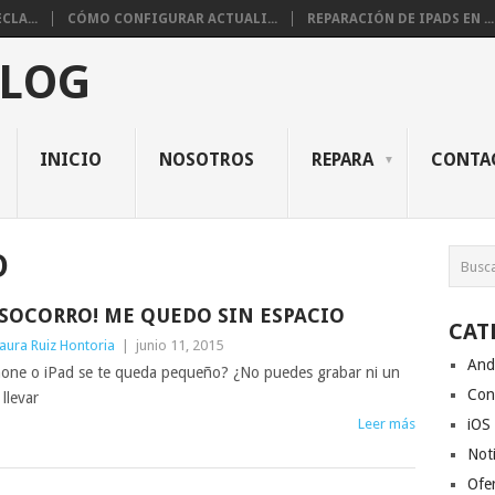
CLA...
CÓMO CONFIGURAR ACTUALI...
REPARACIÓN DE IPADS EN ...
BLOG
INICIO
NOSOTROS
REPARA
CONTA
D
¡SOCORRO! ME QUEDO SIN ESPACIO
CAT
aura Ruiz Hontoria
|
junio 11, 2015
And
hone o iPad se te queda pequeño? ¿No puedes grabar ni un
Con
llevar
Leer más
iOS
Noti
Ofe