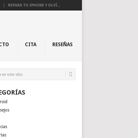
REPARA TU IPHONE Y OLVÍ...
CTO
CITA
RESEÑAS
EGORÍAS
roid
sejos
cias
rtas