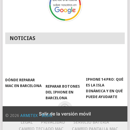
NOTICIAS
IPHONE 14 PRO: QUÉ
DÓNDE REPARAR
ES LA ISLA
MAC EN BARCELONA
REPARAR BOTONES
DINÁMICA Y EN QUÉ
DEL IPHONE EN
PUEDE AYUDARTE
BARCELONA
Salir de la versión móvil
© 2026
ARMITEX - BLOG
.
LEGAL
PRIVACIDAD
SERVICIO BATERIA
CAMBIO TECLADO MAC
CAMBIO PANTALLA MAC