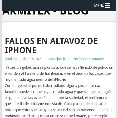
MENÚ
ARMITEX - BLOG
FALLOS EN ALTAVOZ DE
IPHONE
ArmiTex
|
abril 15, 2021
|
Consejos
,
iOS
|
No hay comentarios
Ya sea un golpe, una salpicadura, que se haya llenado de polvo, un
error de
software
o de
hardware
, y en el peor de los casos que
haya entrado agua dentro del
iPhone
.
Con un golpe se puede haber soltado alguna pieza interna,
también puede ser que haya entrado agua y que se quemara algún
chip, que el
altavoz
esté tapado por la suciedad, el problema es
que la rejilla del
altavoz
no está diseñada para poder limpiar el
polvo que entra y obstruye la salida del sonido haciendo que no lo
podamos escuchar, que sea un error de
software
, por ejemplo