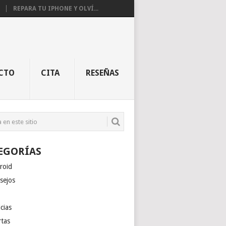
REPARA TU IPHONE Y OLVÍ...
CTO
CITA
RESEÑAS
EGORÍAS
roid
sejos
cias
rtas