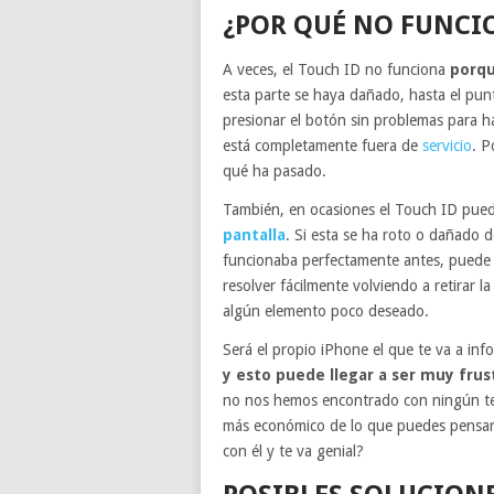
¿POR QUÉ NO FUNCIO
A veces, el Touch ID no funciona
porq
esta parte se haya dañado, hasta el pun
presionar el botón sin problemas para ha
está completamente fuera de
servicio
. P
qué ha pasado.
También, en ocasiones el Touch ID pued
pantalla
. Si esta se ha roto o dañado de
funcionaba perfectamente antes, puede 
resolver fácilmente volviendo a retirar l
algún elemento poco deseado.
Será el propio iPhone el que te va a in
y esto puede llegar a ser muy
frus
no nos hemos encontrado con ningún te
más económico de lo que puedes pensar.
con él y te va genial?