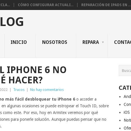
CLA...
CÓMO CONFIGURAR ACTUALI...
REPARACIÓN DE IPADS EN ...
BLOG
INICIO
NOSOTROS
REPARA
CONTA
L IPHONE 6 NO
É HACER?
CAT
 2022
|
Trucos
|
No hay comentarios
And
ho más fácil desbloquear tu iPhone 6
o acceder a
Con
 en algunas ocasiones se puede estropear el Touch ID, sobre
iOS
os como este. Por eso, hoy en Armitex veremos por qué
pciones para ponerle solución. Aunque puedas pensar que no
Noti
.
Ofe