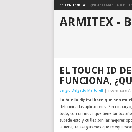
ES TENDENCIA:
¿PROBLEMAS CON EL TE
ARMITEX - 
EL TOUCH ID DE
FUNCIONA, ¿QU
Sergio Delgado Martorell
|
noviembre 7,
La huella digital hace que sea muc
determinadas aplicaciones. Sin embargo,
todo, con un móvil que tiene tantos añ
sucede esto y cuáles son las mejores o
la tiene, te aseguramos que te equivocas