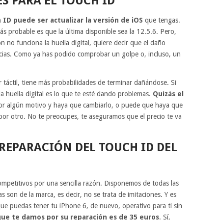
S PARA EL TOUCH ID
ch ID puede ser
actualizar la versión de iOS
que tengas.
ás probable es que la última disponible sea la 12.5.6. Pero,
ón no funciona la huella digital, quiere decir que el daño
ncias. Como ya has podido comprobar un golpe o, incluso, un
r táctil, tiene más probabilidades de terminar dañándose. Si
la huella digital es lo que te esté dando problemas.
Quizás el
or algún motivo y haya que cambiarlo, o puede que haya que
 por otro. No te preocupes, te aseguramos que el precio te va
REPARACIÓN DEL TOUCH ID DEL
mpetitivos por una sencilla razón. Disponemos de todas las
s son de la marca, es decir, no se trata de imitaciones. Y es
ue puedas tener tu iPhone 6, de nuevo, operativo para ti sin
 que te damos por su reparación es de
35 euros
. Sí,