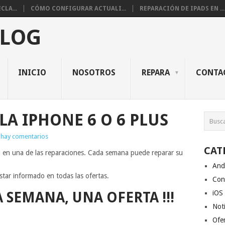
CLA...
CÓMO CONFIGURAR ACTUALI...
REPARACIÓN DE IPADS EN ...
BLOG
INICIO
NOSOTROS
REPARA
CONTA
LA IPHONE 6 O 6 PLUS
 hay comentarios
CAT
 en una de las reparaciones. Cada semana puede reparar su
And
estar informado en todas las ofertas.
Con
iOS
 SEMANA, UNA OFERTA !!!
Noti
Ofe