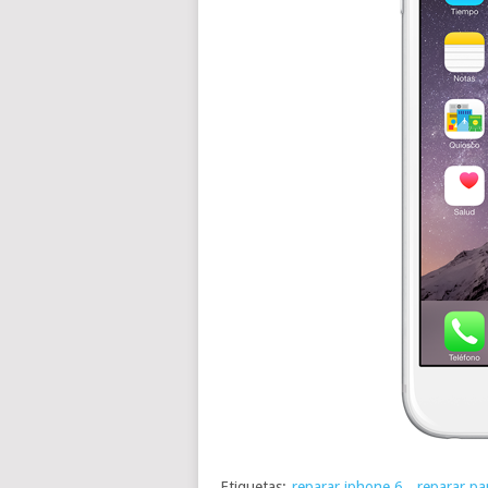
Etiquetas:
reparar iphone 6
,
reparar pa