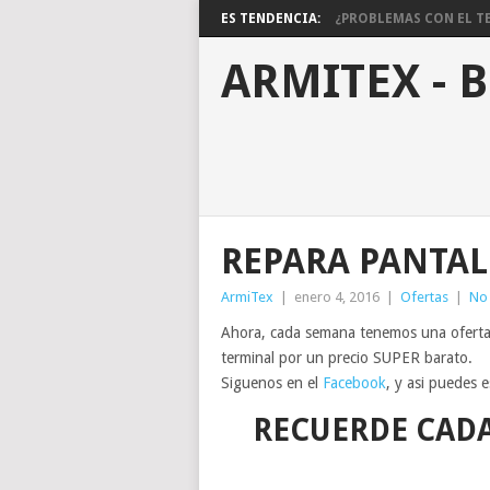
ES TENDENCIA:
¿PROBLEMAS CON EL TE
ARMITEX - 
REPARA PANTAL
ArmiTex
|
enero 4, 2016
|
Ofertas
|
No
Ahora, cada semana tenemos una oferta
terminal por un precio SUPER barato.
Siguenos en el
Facebook
, y asi puedes 
RECUERDE CADA