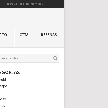
REPARA TU IPHONE Y OLVÍ...
CTO
CITA
RESEÑAS
EGORÍAS
roid
sejos
cias
rtas