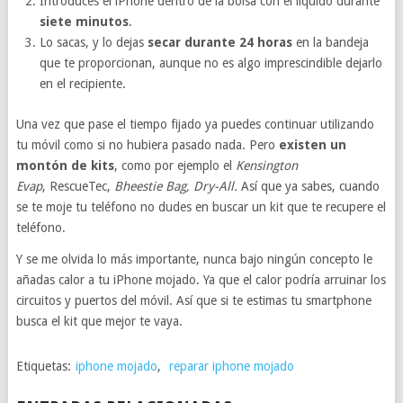
Introduces el iPhone dentro de la bolsa con el líquido durante
siete minutos
.
Lo sacas, y lo dejas
secar durante 24 horas
en la bandeja
que te proporcionan, aunque no es algo imprescindible dejarlo
en el recipiente.
Una vez que pase el tiempo fijado ya puedes continuar utilizando
tu móvil como si no hubiera pasado nada. Pero
existen un
montón de kits
, como por ejemplo el
Kensington
Evap
, RescueTec,
Bheestie Bag, Dry-All.
Así que ya sabes, cuando
se te moje tu teléfono no dudes en buscar un kit que te recupere el
teléfono.
Y se me olvida lo más importante, nunca bajo ningún concepto le
añadas calor a tu iPhone mojado. Ya que el calor podría arruinar los
circuitos y puertos del móvil. Así que si te estimas tu smartphone
busca el kit que mejor te vaya.
Etiquetas:
iphone mojado
,
reparar iphone mojado