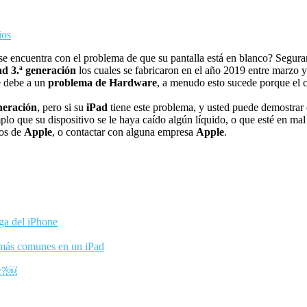
ios
 se encuentra con el problema de que su pantalla está en blanco? Segu
ad 3.ª generación
los cuales se fabricaron en el año 2019 entre marzo y
e debe a un
problema de Hardware
, a menudo esto sucede porque el c
neración
, pero si su
iPad
tiene este problema, y usted puede demostrar 
plo que su dispositivo se le haya caído algún líquido, o que esté en mal
ios de
Apple
, o contactar con alguna empresa
Apple
.
rga del iPhone
 más comunes en un iPad
er?￼