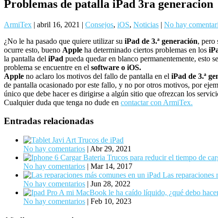
Problemas de patalla iPad 3ra generacion
ArmiTex
|
abril 16, 2021
|
Consejos
,
iOS
,
Noticias
|
No hay comentar
¿No le ha pasado que quiere utilizar su
iPad de 3.ª generación
, pero
ocurre esto, bueno
Apple
ha determinado ciertos problemas en los
iP
la pantalla del
iPad
pueda quedar en blanco permanentemente, esto s
problema se encuentre en el
software o iOS.
Apple
no aclaro los motivos del fallo de pantalla en el
iPad de 3.ª ge
de pantalla ocasionado por este fallo, y no por otros motivos, por ejem
único que debe hacer es dirigirse a algún sitio que ofrezcan los servic
Cualquier duda que tenga no dude en
contactar con ArmiTex.
Entradas relacionadas
Trucos de iPad
No hay comentarios
|
Abr 29, 2021
Trucos para reducir el tiempo de ca
No hay comentarios
|
Mar 14, 2017
Las reparaciones
No hay comentarios
|
Jun 28, 2022
A mi MacBook le ha caído líquido, ¿qué debo hac
No hay comentarios
|
Feb 10, 2023