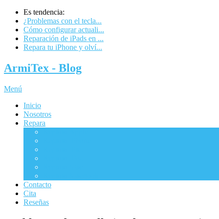
Es tendencia:
¿Problemas con el tecla...
Cómo configurar actuali...
Reparación de iPads en ...
Repara tu iPhone y olví...
ArmiTex - Blog
Menú
Inicio
Nosotros
Repara
Reparar Apple
Reparar iPhone
Reparar iPad
Reparar iPod
Reparar Mac
Reparar Macbook
Contacto
Cita
Reseñas