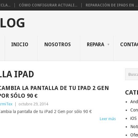
CLA...
CÓMO CONFIGURAR ACTUALI...
REPARACIÓN DE IPADS EN ...
BLOG
INICIO
NOSOTROS
REPARA
CONTA
LA IPAD
CAMBIA LA PANTALLA DE TU IPAD 2 GEN
CAT
POR SÓLO 90 €
And
rmiTex
|
octubre 29, 2014
Con
ambia la pantalla de tu iPad 2 Gen por sólo 90 €
iOS
Leer más
Noti
Ofe