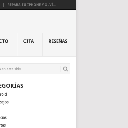
REPARA TU IPHONE Y OLVÍ...
CTO
CITA
RESEÑAS
EGORÍAS
roid
sejos
cias
rtas