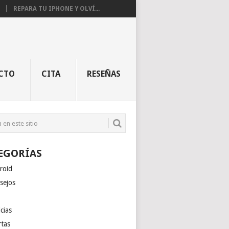
REPARA TU IPHONE Y OLVÍ...
CTO
CITA
RESEÑAS
EGORÍAS
roid
sejos
cias
rtas