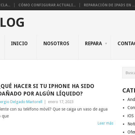
CLA...
CÓMO CONFIGURAR ACTUALI...
REPARACIÓN DE IPADS EN ...
BLOG
INICIO
NOSOTROS
REPARA
CONTA
¿QUÉ HACER SI TU IPHONE HA SIDO
CAT
DAÑADO POR ALGÚN LÍQUIDO?
And
ergio Delgado Martorell
|
enero 17, 2023
Con
dente con su teléfono móvil? Que se caiga un vaso de agua
iOS
o que
Leer más
Noti
Ofe