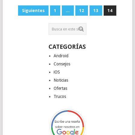
NAVEGACIÓN
Siguientes
1
…
12
13
14
DE
ENTRADAS
CATEGORÍAS
Android
Consejos
iOS
Noticias
Ofertas
Trucos